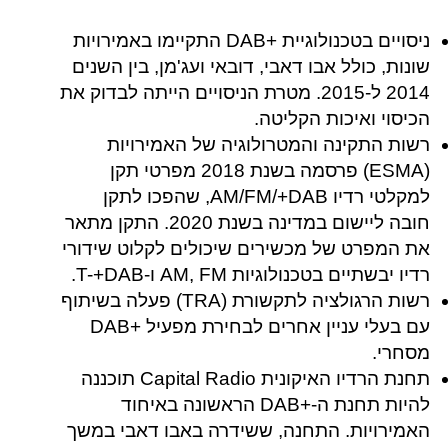
ניסויים בטכנולוגיית +DAB‎ התקיימו באמירויות
שונות, כולל אבו דאבי, דובאי ועג'מן, בין השנים
2014 ל-2015. מטרת הניסויים הייתה לבדוק את
הכיסוי ואיכות הקליטה.
רשות התקינה והמטרולוגיה של האמירויות
(ESMA) פרסמה בשנת 2018 מפרטי תקן
למקלטי רדיו AM/FM/+DAB‎, שהפכו לתקן
חובה ליישום במדינה בשנת 2020. התקן מתאר
את המפרט של מכשירים שיכולים לקלוט שידורי
רדיו יבשתיים בטכנולוגיות AM, FM ו-T-+DAB‎.
רשות הרגולציה לתקשורת (TRA) פעלה בשיתוף
עם בעלי עניין אחרים לבחירת מפעיל +DAB‎
מסחרי.
תחנת הרדיו האיקונית Capital Radio תוכננה
להיות תחנת ה-+DAB‎ הראשונה באיחוד
האמירויות. התחנה, ששידרה באבו דאבי במשך