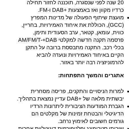
20 שנה לפני שנסגרה, תוכננה לחזור תחילה
כרדיו מקוון ואז באמצעות +DAB‎ ו-FM.
מועצת שיתוף הפעולה של מדינות המפרץ
(GCC), הכוללת את איחוד האמירויות, בחריין,
כווית, עומאן, קטאר, ערב הסעודית ותימן,
פרסמה תקנה חדשה למקלטי AM/FM/T-+DAB‎
בכלי רכב. התקנה מתבססת ברובה על התקן
הקיים באיחוד האמירויות ונועדה להביא
להרמוניזציה רבה יותר באזור.
אתגרים והמשך התפתחות:
למרות הניסויים והתקנים, פריסה מסחרית
יבשתית מלאה של +DAB‎ עדיין נמצאת בתהליך.
הגברת המודעות הציבורית ליתרונות הרדיו
הדיגיטלי והבטחת זמינות של מקלטים הם
גורמים חשובים לאימוץ נרחב.
שירותי סטרימינג ופלטפורמות דיגיטליות אחרות