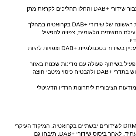
HAKOM כבר הקצתה תדרים עבור שידורי +DAB והחלו תהליכים לקראת מתן
צפויה השקה מסחרית ראשונה של שידורי +DAB בקרואטיה במהלך
עילת התשתית הלאומית, צפויה להפעיל
ו.
מספר תחנות רדיו קרואטיות הביעו עניין בשידור בטכנולוגיית +DAB וצפויות להיות
יל בשיתוף פעולה עם מדינות שכנות באזור
(כמו סלובניה, הונגריה ועוד) כדי לתאם את השימוש בתדרי +DAB ולהבטיח כיסוי מיטבי חוצה
עות הציבורית ליתרונות הרדיו הדיגיטלי
אין מידע נרחב על שימוש משמעותי בטכנולוגיית DRM לשידורים יבשתיים בקרואטיה. המיקוד העיקרי
של המדינה כעת הוא בהטמעת +DAB. ייתכן שבעתיד, לאחר ביסוס שידורי +DAB, תיבחן גם