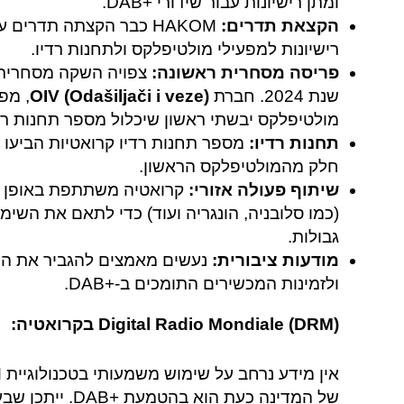
ומתן רישיונות עבור שידורי +DAB.
הקצאת תדרים:
רישיונות למפעילי מולטיפלקס ולתחנות רדיו.
פריסה מסחרית ראשונה:
שנת 2024. חברת
OIV (Odašiljači i veze)
, מפ
מולטיפלקס יבשתי ראשון שיכלול מספר תחנות רדי
תחנות רדיו:
חלק מהמולטיפלקס הראשון.
שיתוף פעולה אזורי:
קרואטיה משתתפת באופן פע
גבולות.
מודעות ציבורית:
נעשים מאמצים להגביר את המוד
ולזמינות המכשירים התומכים ב-+DAB.
Digital Radio Mondiale (DRM) בקרואטיה: