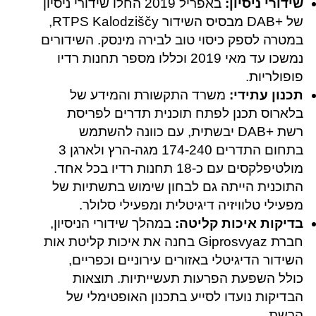
שידורי ניסיון:
באפריל 2019 החלו שידורי ניסיון
של +DAB מבסיס השידור RTPS Kalodziščy,
במטרה לספק כיסוי טוב לבירה מינסק. השידורים
נמשכו עד מאי 2019 וכללו מספר תחנות רדיו
פופולריות.
תכנון עתידי:
משרד התקשורת והמידע של
בלארוס תכנן לפתח תוכנית תדרים לפריסת
רשת +DAB יבשתית, עם כוונה להשתמש
בתחום התדרים 174-240 מגה-הרץ ולארגן 3
מולטיפלקסים עם כ-18 תחנות רדיו בכל אחד.
התוכנית הייתה גם לבחון שימוש בתשתיות של
מפעילי טלוויזיה דיגיטלית ומפעילי סלולר.
בדיקות איכות קליטה:
במהלך שידורי הניסיון,
חברת Giprosvyaz בחנה את איכות קליטת אות
השידור הדיגיטלי באזורים עירוניים וכפריים,
כולל השפעת הפרעות תעשייתיות. תוצאות
הבדיקות נועדו לסייע בתכנון האופטימלי של
הרשת.