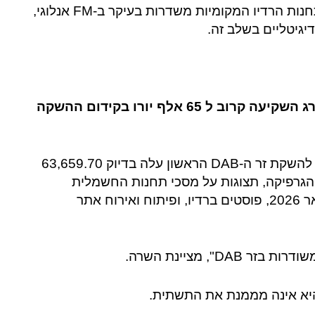
בקליטת שידורי +DAB מגרמניה, צרפת ובלגיה. תחנות הרדיו המקומיות משדרות בעיקר ב-FM אנלוגי,
דיגיטליים בשלב זה.
מרס 2026: ממשלת לוכסמבורג השקיעה קרוב ל 65 אלף יורו בקידום ההשקה
קמפיין ההסברה הלאומי הקשור להשקת זר ה-DAB הראשון עלה בדיוק 63,659.70
ת הגרפיקה, תצוגות על מסכי תחנות החשמלית
ובחניונים בין דצמבר 2025 לינואר 2026, פוסטים ברדיו, ופיתוח ואירוח אתר
יא אינה מממנת את התשתית.