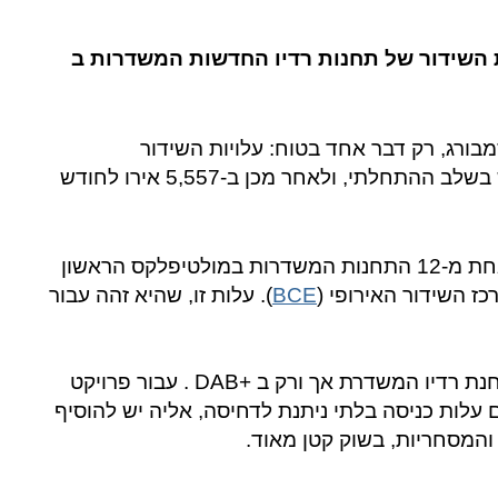
על עלויות השידור של תחנות רדיו החדשות המשדרות ב
קי של +DAB בלוקסמבורג, רק דבר אחד בטוח: עלויות השידור
מסתכמות ב-4,232 אירו לחודש בשלב ההתחלתי, ולאחר מכן ב-5,557 אירו לחודש
מדובר ב-67,000 אירו בשנה לאחת מ-12 התחנות המשדרות במולטיפלקס הראשון
ז השידור האירופי (
BCE
). עלות זו, שהיא זהה עבור
המצב שונה משמעותית עבור תחנת רדיו המשדרת אך ורק ב +DAB . עבור פרויקט
FM, 67, האירו הם עלות כניסה בלתי ניתנת לדחיסה, אליה יש להוסיף
 והמסחריות, בשוק קטן מאוד.