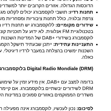
הדוכסות הגדולה. אזורים הקרובים יותר למשדרים
תחנות רדיו:
תושבי לוקסמבורג יכולים לקלוט מגוו
צרפת ובלגיה, כולל תחנות ציבוריות ומסחריות מש
שידורים מקומיים:
ללוקסמבורג יש תחנות רדיו מ
בטכנולוגיית FM אנלוגית. לא ידוע על ת
לוקסמבורג בשידורי +DAB של המדינות השכנות או להקים רשת +DAB עצמאית.
התעניינות עתידית:
השכנות ימשיכו בהצלחה במעבר לרדיו דיגיטלי. עם
כאלה.
Digital Radio Mondiale (DRM) בלוקסמבורג:
בדומה למצב עם +DAB, אין מידע 
משדרים הממוקמים באזורים סמוכים במדינות הש
לסיכום:
נכון לעכשיו, לוקסמבורג אינה מפעילה רש