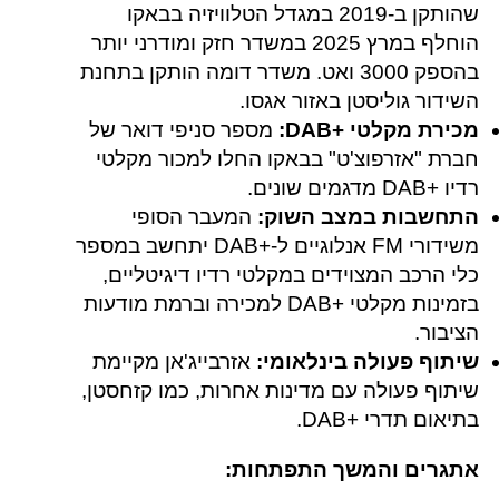
שהותקן ב-2019 במגדל הטלוויזיה בבאקו
הוחלף במרץ 2025 במשדר חזק ומודרני יותר
בהספק 3000 ואט. משדר דומה הותקן בתחנת
השידור גוליסטן באזור אגסו.
מכירת מקלטי +DAB‎:
מספר סניפי דואר של
חברת "אזרפוצ'ט" בבאקו החלו למכור מקלטי
רדיו +DAB‎ מדגמים שונים.
התחשבות במצב השוק:
המעבר הסופי
משידורי FM אנלוגיים ל-+DAB‎ יתחשב במספר
כלי הרכב המצוידים במקלטי רדיו דיגיטליים,
בזמינות מקלטי +DAB‎ למכירה וברמת מודעות
הציבור.
שיתוף פעולה בינלאומי:
אזרבייג'אן מקיימת
שיתוף פעולה עם מדינות אחרות, כמו קזחסטן,
בתיאום תדרי +DAB‎.
אתגרים והמשך התפתחות: