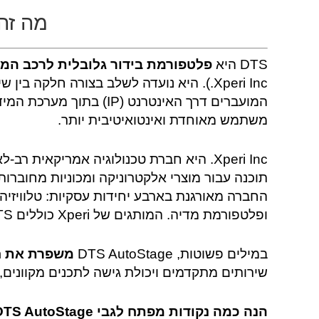
מה זה DTS 
DTS היא
פלטפורמת בידור גלובלית לרכב המ
המועברים דרך האינטרנט (IP
משתמש מאוחדת ואינטואיטיבית יותר.
Xperi Inc. היא חברת טכנולוגיה אמריקאית
תוכנה עבור מוצרי אלקטרוניקה ומכוניות מחוברות
החברה מאורגנת בארבע יחידות עסקיות: טלוויזיה
ופלטפורמת מדיה. המותגים של Xperi כוללים DTS, רדיו HD ו-TiVo.
במילים פשוטות, DTS AutoStage
משפרת את חו
שירותים מתקדמים ויכולת גישה לתכנים מקווני
הנה כמה נקודות מפתח לגבי DTS AutoStage: