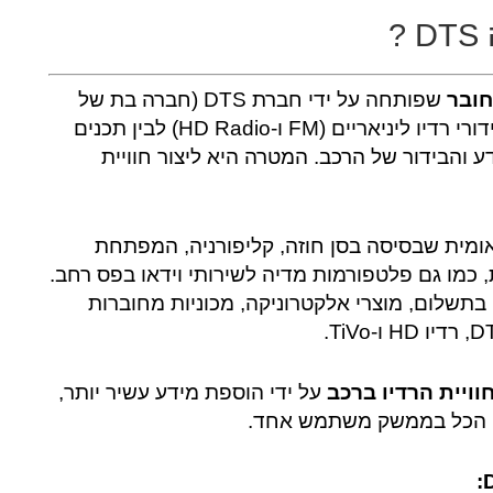
?
חובר
שפותחה על ידי חברת DTS (חברה בת של
Xperi Inc.). היא נועדה לשלב בצורה חלקה בין שידורי רדיו ליניאריים (FM ו-HD Radio) לבין תכנים
) בתוך מערכת המידע והבידור של הרכב. המטרה היא ליצור חוויית
 רב-לאומית שבסיסה בסן חוזה, קליפורניה, המפתחת
, כמו גם פלטפורמות מדיה לשירותי וידאו בפס רחב.
 בתשלום, מוצרי אלקטרוניקה, מכוניות מחוברות
ויית הרדיו ברכב
על ידי הוספת מידע עשיר יותר,
ם, הכל בממשק משתמש אחד.