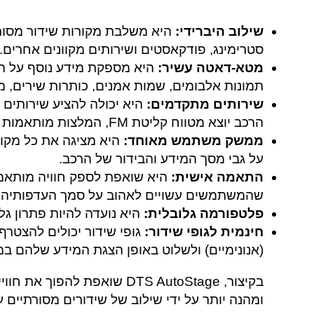
שילוב היברידי:
סטרימינג, פודקאסטים ושירותים מקוונים אחרים.
מטא-דאטה עשיר:
היא מספקת מידע נוסף על התח
תמונות אלבומים, שמות אמנים, כותרות שירים, מי
שירותים מתקדמים:
היא יכולה להציע שירותים 
הרכב יוצא מטווח קליטת FM, המלצות מותאמות אישית ועוד.
ממשק משתמש מאוחד:
היא מציגה את כל מקו
על גבי מסך המידע והבידור של הרכב.
התאמה אישית:
היא שואפת לספק חוויה מותאמת
שהמשתמשים עשויים לאהוב על סמך העדפותיהם
פלטפורמה גלובלית:
היא נועדה להיות פתרון גלו
חינמית לגופי שידור:
גופי שידור יכולים להצטרף
(אנונימיים) ולשלוט באופן הצגת המידע שלהם ב
בקיצור, DTS AutoStage שואפת 
ומהנה יותר על ידי שילוב של שידורים מסורתיים ע