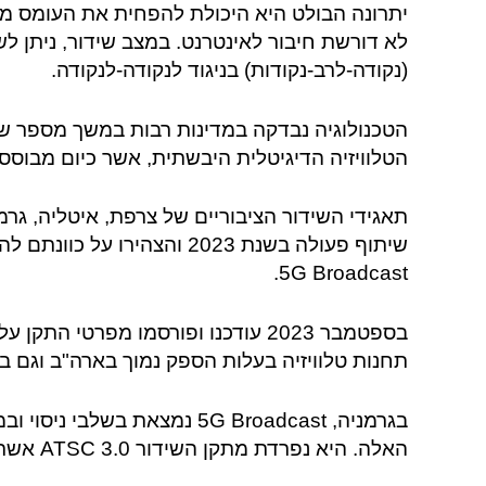
יתרונה הבולט היא היכולת להפחית את העומס מר
לא דורשת חיבור לאינטרנט. במצב שידור, ניתן ל
(נקודה-לרב-נקודות) בניגוד לנקודה-לנקודה.
הטכנולוגיה נבדקה במדינות רבות במשך מספר שנ
הטלוויזיה הדיגיטלית היבשתית, אשר כיום מבוססת בעיק
תאגידי השידור הציבוריים של צרפת, איטליה, גרמ
5G Broadcast.
תחנות טלוויזיה בעלות הספק נמוך בארה"ב וגם בספרד
האלה. היא נפרדת מתקן השידור ATSC 3.0 אשר גם הוא נמצא בתהליך פריסה.