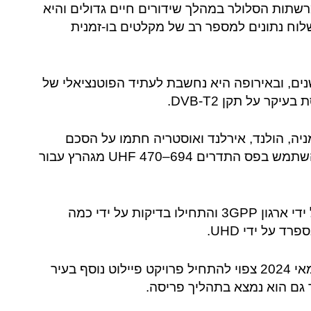
שתות הסלולר במהלך שידורים חיים גדולים והיא
שלוח נתונים למספר רב של מקלטים בו-זמנית
ים, ובאירופה היא נחשבת לעתיד הפוטנציאלי של
ר על תקן DVB-T2.
ניה, הולנד, אירלנד ואוסטריה חתמו על הסכם
שיתוף פעולה בשנת 2023 והצהירו על כוונתם להשתמש בפס התדרים UHF 470–694 מגהרץ עבור
בספטמבר 2023 עודכנו ופורסמו מפרטי התקן על ידי ארגון 3GPP והתחילו בדיקות על ידי כמה
 על ידי UHD.
בגרמניה, 5G Broadcast נמצאת בשלבי ניסוי ובמאי 2024 צפוי להתחיל פרויקט פיילוט נוסף בעיר