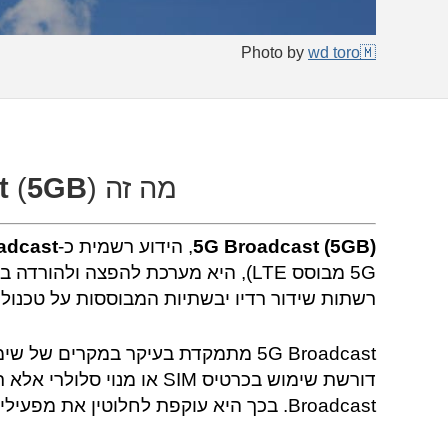
Photo by
wd toro🇲
מה זה
) ?
5GB
(
t
5G Broadcast (5GB)
, הידוע רשמית כ-
oadcast
5G מבוסס LTE), היא מערכת להפצה ולה
רשתות שידור רדיו יבשתיות המבוססות על טכנולוגיית
5G Broadcast מתמקדת בעיקר במקרים ש
Broadcast. בכך היא עוקפת לחלוטין את מפעילי התקשורת והסלולר.